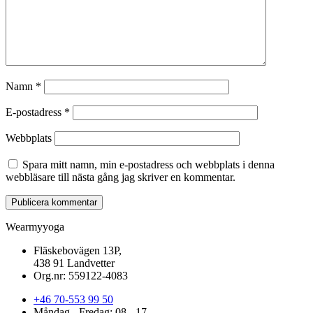
Namn
*
E-postadress
*
Webbplats
Spara mitt namn, min e-postadress och webbplats i denna
webbläsare till nästa gång jag skriver en kommentar.
Wearmyyoga
Fläskebovägen 13P,
438 91 Landvetter
Org.nr: 559122-4083
+46 70-553 99 50
Måndag - Fredag: 08 - 17