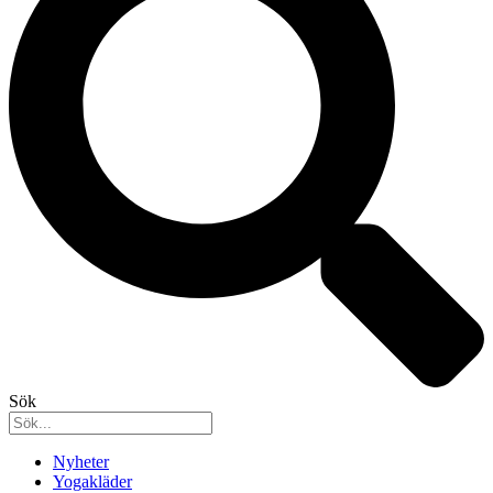
Sök
Nyheter
Yogakläder