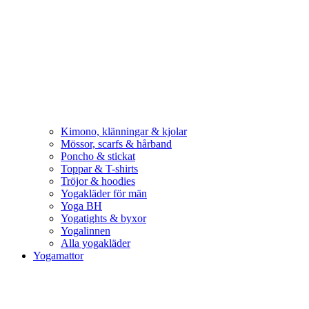
Kimono, klänningar & kjolar
Mössor, scarfs & hårband
Poncho & stickat
Toppar & T-shirts
Tröjor & hoodies
Yogakläder för män
Yoga BH
Yogatights & byxor
Yogalinnen
Alla yogakläder
Yogamattor