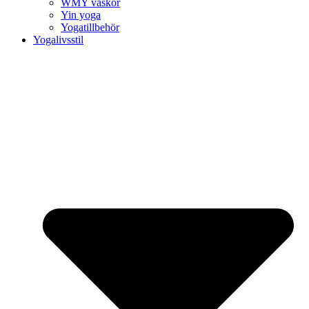
WMY väskor
Yin yoga
Yogatillbehör
Yogalivsstil