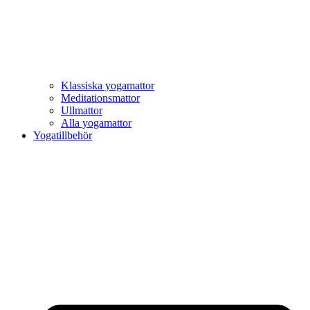
Klassiska yogamattor
Meditationsmattor
Ullmattor
Alla yogamattor
Yogatillbehör