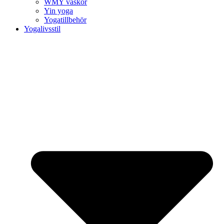
WMY väskor
Yin yoga
Yogatillbehör
Yogalivsstil