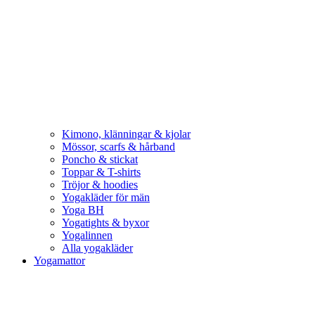
Kimono, klänningar & kjolar
Mössor, scarfs & hårband
Poncho & stickat
Toppar & T-shirts
Tröjor & hoodies
Yogakläder för män
Yoga BH
Yogatights & byxor
Yogalinnen
Alla yogakläder
Yogamattor