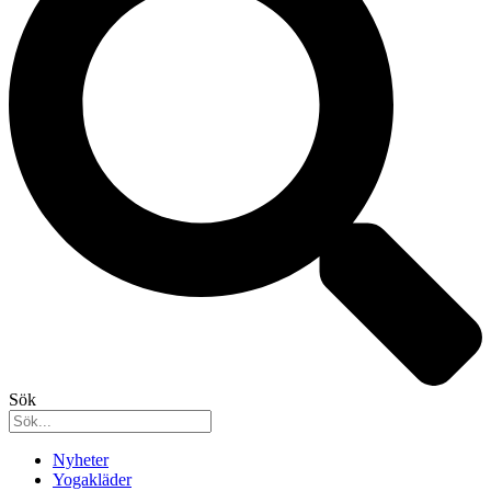
Sök
Nyheter
Yogakläder