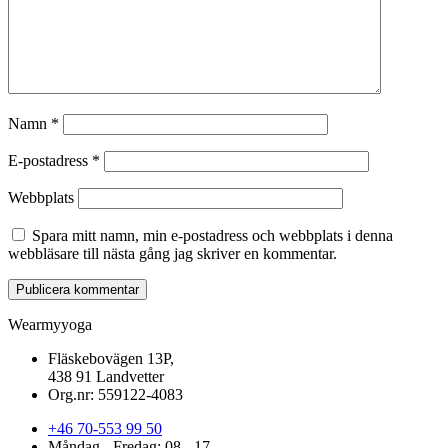
Namn
*
E-postadress
*
Webbplats
Spara mitt namn, min e-postadress och webbplats i denna
webbläsare till nästa gång jag skriver en kommentar.
Wearmyyoga
Fläskebovägen 13P,
438 91 Landvetter
Org.nr: 559122-4083
+46 70-553 99 50
Måndag - Fredag: 08 - 17