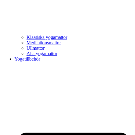
Klassiska yogamattor
Meditationsmattor
Ullmattor
Alla yogamattor
Yogatillbehör