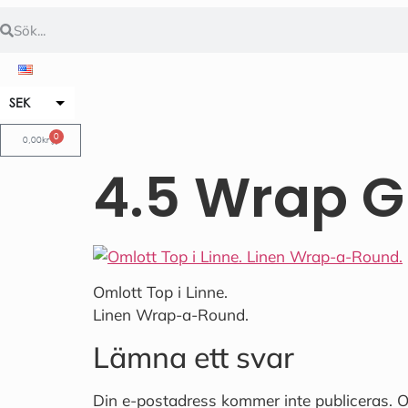
SEK
EUR
0
0,00
kr
4.5 Wrap G
Omlott Top i Linne.
Linen Wrap-a-Round.
Lämna ett svar
Din e-postadress kommer inte publiceras.
O