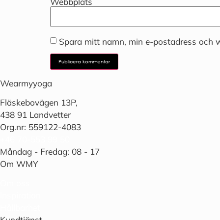
Webbplats
Spara mitt namn, min e-postadress och w
Wearmyyoga
Fläskebovägen 13P,
438 91 Landvetter
Org.nr: 559122-4083
+46 70-553 99 50
Måndag - Fredag: 08 - 17
Om WMY
Om oss
Inspiration
Hållbarhet
Kundtjänst